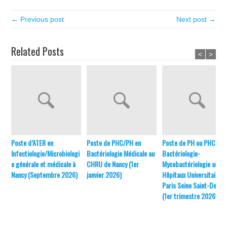
← Previous post
Next post →
Related Posts
<
>
Poste d’ATER en
Poste de PHC/PH en
Poste de PH ou PHC en
Infectiologie/Microbiologi
Bactériologie Médicale au
Bactériologie-
e générale et médicale à
CHRU de Nancy (1er
Mycobactériologie aux
Nancy (Septembre 2026)
janvier 2026)
Hôpitaux Universitaires 
Paris Seine Saint-Denis
(1er trimestre 2026)