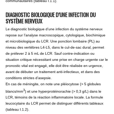
communautaires (tableau I.1.1).
DIAGNOSTIC BIOLOGIQUE D’UNE INFECTION DU
SYSTÈME NERVEUX
Le diagnostic biologique d’une infection du système nerveux
repose sur l’analyse macroscopique, cytologique, biochimique
et microbiologique du LCR. Une ponction lombaire (PL) au
niveau des vertèbres L4-L5, dans le cul-de-sac dural, permet
de prélever 2 à 5 mL de LCR. Sauf contre-indication ou
situation critique nécessitant une prise en charge urgente car le
pronostic vital est engagé, elle doit être réalisée en urgence,
avant de débuter un traitement anti-infectieux, et dans des
conditions strictes d’asepsie.
En cas de méningite, on note une pléiocytose (> 5 globules
3
blancs/mm
) et une hyperprotéinorachie (> 0,3 g/L) dans le
LCR, témoins de la réaction inflammatoire locale. La formule
leucocytaire du LCR permet de distinguer différents tableaux
(tableau I.1.2).