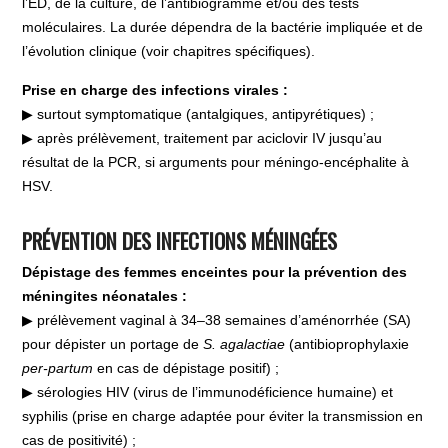
l’ED, de la culture, de l’antibiogramme et/ou des tests
moléculaires. La durée dépendra de la bactérie impliquée et de
l’évolution clinique (voir chapitres spécifiques).
Prise en charge des infections virales :
▶ surtout symptomatique (antalgiques, antipyrétiques) ;
▶ après prélèvement, traitement par aciclovir IV jusqu’au
résultat de la PCR, si arguments pour méningo-encéphalite à
HSV.
PRÉVENTION DES INFECTIONS MÉNINGÉES
Dépistage des femmes enceintes pour la prévention des
méningites néonatales :
▶ prélèvement vaginal à 34–38 semaines d’aménorrhée (SA)
pour dépister un portage de
S. agalactiae
(antibioprophylaxie
per-partum
en cas de dépistage positif) ;
▶ sérologies HIV (virus de l’immunodéficience humaine) et
syphilis (prise en charge adaptée pour éviter la transmission en
cas de positivité) ;