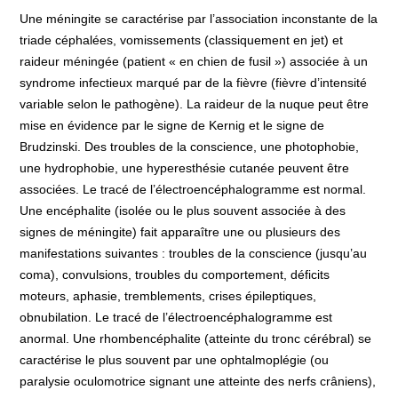
Une méningite se caractérise par l’association inconstante de la
triade céphalées, vomissements (classiquement en jet) et
raideur méningée (patient « en chien de fusil ») associée à un
syndrome infectieux marqué par de la fièvre (fièvre d’intensité
variable selon le pathogène). La raideur de la nuque peut être
mise en évidence par le signe de Kernig et le signe de
Brudzinski. Des troubles de la conscience, une photophobie,
une hydrophobie, une hyperesthésie cutanée peuvent être
associées. Le tracé de l’électroencéphalogramme est normal.
Une encéphalite (isolée ou le plus souvent associée à des
signes de méningite) fait apparaître une ou plusieurs des
manifestations suivantes : troubles de la conscience (jusqu’au
coma), convulsions, troubles du comportement, déficits
moteurs, aphasie, tremblements, crises épileptiques,
obnubilation. Le tracé de l’électroencéphalogramme est
anormal. Une rhombencéphalite (atteinte du tronc cérébral) se
caractérise le plus souvent par une ophtalmoplégie (ou
paralysie oculomotrice signant une atteinte des nerfs crâniens),