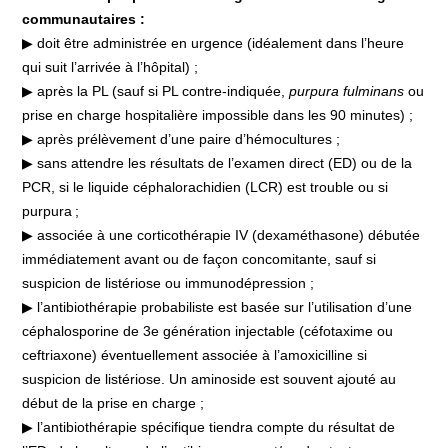
communautaires :
▶ doit être administrée en urgence (idéalement dans l’heure
qui suit l’arrivée à l’hôpital) ;
▶ après la PL (sauf si PL contre-indiquée,
purpura fulminans
ou
prise en charge hospitalière impossible dans les 90 minutes) ;
▶ après prélèvement d’une paire d’hémocultures ;
▶ sans attendre les résultats de l’examen direct (ED) ou de la
PCR, si le liquide céphalorachidien (LCR) est trouble ou si
purpura ;
▶ associée à une corticothérapie IV (dexaméthasone) débutée
immédiatement avant ou de façon concomitante, sauf si
suspicion de listériose ou immunodépression ;
▶ l’antibiothérapie probabiliste est basée sur l’utilisation d’une
céphalosporine de 3e génération injectable (céfotaxime ou
ceftriaxone) éventuellement associée à l’amoxicilline si
suspicion de listériose. Un aminoside est souvent ajouté au
début de la prise en charge ;
▶ l’antibiothérapie spécifique tiendra compte du résultat de