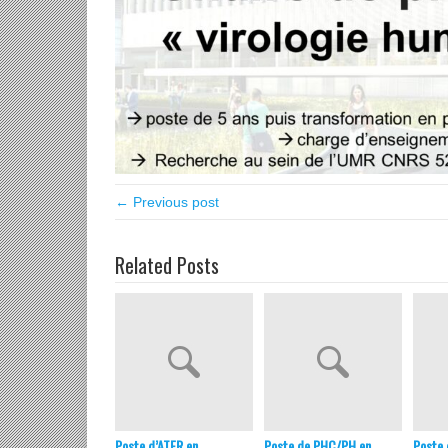
← Previous post
Related Posts
Poste d’ATER en
Poste de PHC/PH en
Poste 