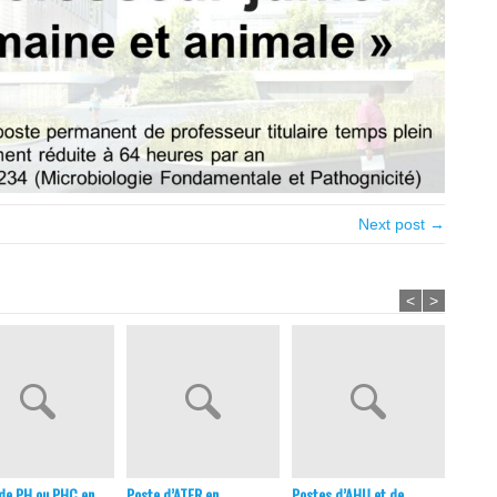
Next post →
<
>
de PH ou PHC en
Poste d’ATER en
Postes d’AHU et de
Poste 