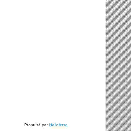
Propulsé par
HelloAsso
d’ATER en