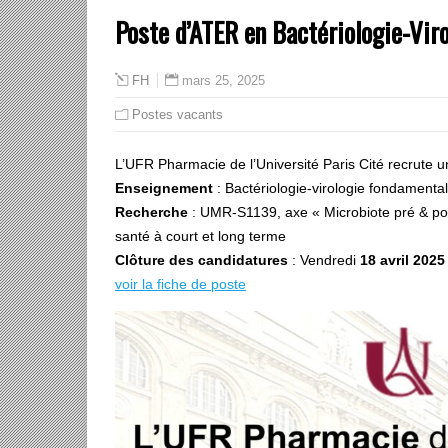
Poste d’ATER en Bactériologie-Viro
mars 25, 2025
FH
Postes vacants
L’UFR Pharmacie de l’Université Paris Cité recrute u
Enseignement
: Bactériologie-virologie fondamenta
Recherche
: UMR-S1139, axe « Microbiote pré & pos
santé à court et long terme
Clôture des candidatures
: Vendredi
18 avril 2025
voir la fiche de poste