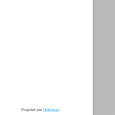
Propulsé par
HelloAsso