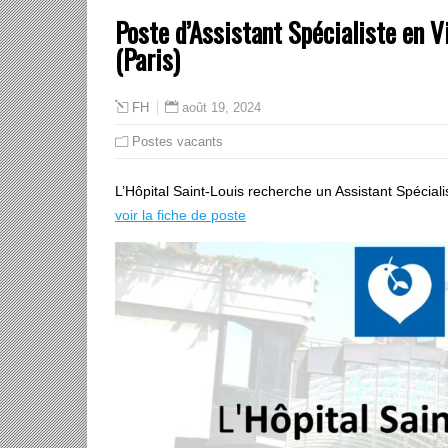
Poste d’Assistant Spécialiste en V
(Paris)
août 19, 2024
FH
Postes vacants
L’Hôpital Saint-Louis recherche un Assistant Spécia
voir la fiche de poste