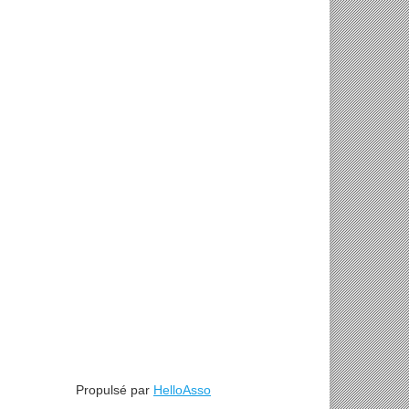
Propulsé par
HelloAsso