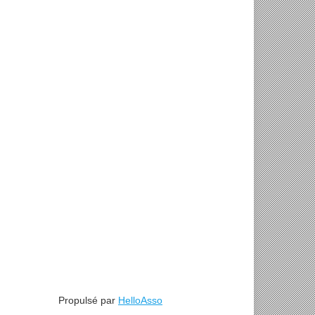
Propulsé par
HelloAsso