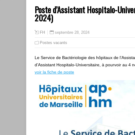
Poste d’Assistant Hospitalo-Unive
2024)
septembre 28, 2024
FH
Postes vacants
Le Service de Bactériologie des hôpitaux de l’Assis
d’Assistant Hospitalo-Universitaire, à pourvoir au 4
voir la fiche de poste