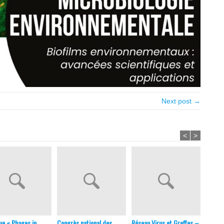
Next post →
<
>
ue « Phages in
Congrès national des
Réseau Virus et Greffes –
32e Ré