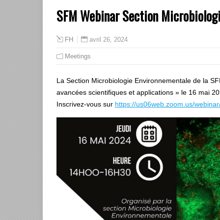
SFM Webinar Section Microbiologi
avril 26, 2024
FH
Meetings
La Section Microbiologie Environnementale de la S
avancées scientifiques et applications » le 16 mai 2
Inscrivez-vous sur
https://us06web.zoom.us/webin