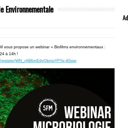
e Environnementale
Ad
FM vous propose un webinar « Biofilms environnementaux :
024 à 14h !
ar/register/WN_rAB6mEdyQbmpYPYq-i65pw