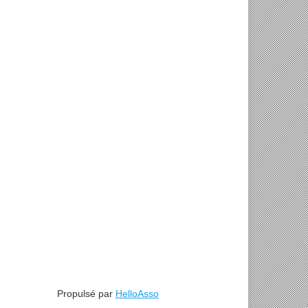
Propulsé par
HelloAsso
union Annuelle du