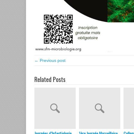
← Previous post
Related Posts
Journées d’Infectiologie
1ère Journée Marseillaise
Colloq