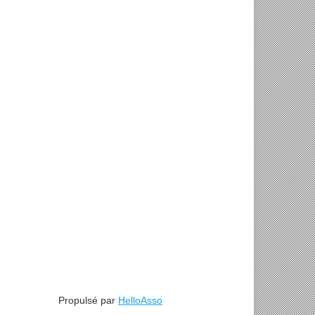
Propulsé par
HelloAsso