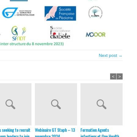
Next post →
<
>
s seeking to recruit
Webinaire GT Staph – 13
Formation Agents
Webina
oup leaders to join
novembre 2024
infectieux et One Health
risque