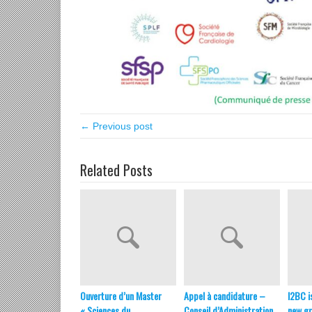
← Previous post
Related Posts
Ouverture d’un Master
Appel à candidature –
I2BC i
« Sciences du
Conseil d’Administration
new gr