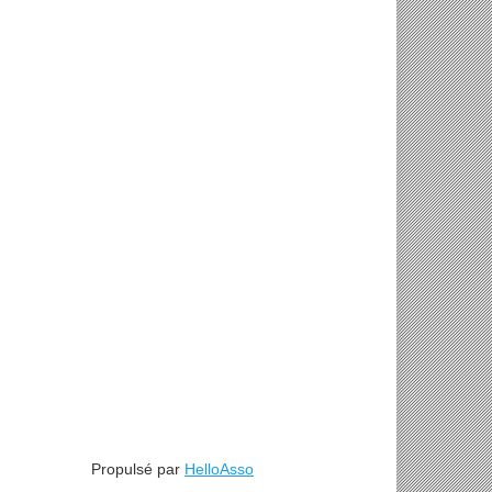
ire « Gestion du
Propulsé par
HelloAsso
 CMV en post