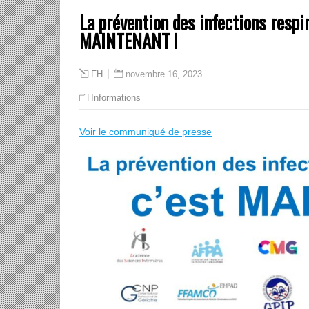
La prévention des infections respira
MAINTENANT !
novembre 16, 2023
FH
Informations
Voir le communiqué de presse