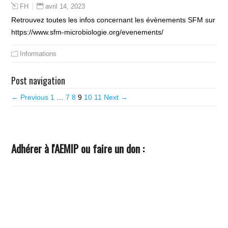
avril 14, 2023
FH
Retrouvez toutes les infos concernant les évènements SFM sur
https://www.sfm-microbiologie.org/evenements/
Informations
Post navigation
← Previous
1
…
7
8
9
10
11
Next →
Adhérer à l'AEMIP ou faire un don :